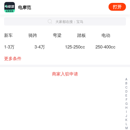
打开
电摩范
大家都在搜：宝马
新车
骑跨
弯梁
踏板
电动
1-3万
3-4万
125-250cc
250-400cc
更多条件
商家入驻申请
A
B
C
D
E
F
G
H
I
J
K
L
M